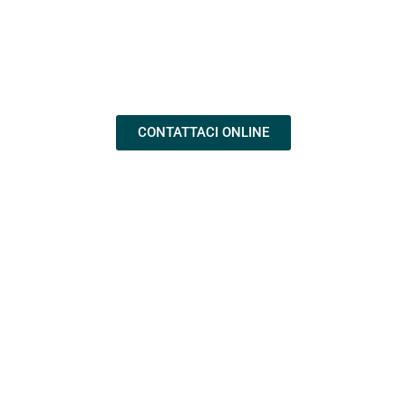
Per informazioni o per chiedere la password :
CONTATTACI ONLINE