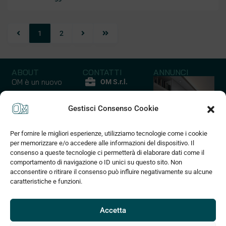
1
2
ABOUT
CONTATTI
ANNUNCI
OM è un nuovo
OM S.r.l.
modo di
P.iva
comprare casa
Gestisci Consenso Cookie
12852210017
un’ esperienza
Via Quarello
emozionale ed
Per fornire le migliori esperienze, utilizziamo tecnologie come i cookie
45 C
Capannoni
Case - Apparta
esclusiva che
per memorizzare e/o accedere alle informazioni del dispositivo. Il
10135 Torino
coniuga praticità
consenso a queste tecnologie ci permetterà di elaborare dati come il
10 Annunci
127 Annunci
(+39) 375
a risparmio di
comportamento di navigazione o ID unici su questo sito. Non
830 2589
acconsentire o ritirare il consenso può influire negativamente su alcune
tempo e denaro
caratteristiche e funzioni.
grazie alla
info@om3d.it
tecnologia
www.om3d.it
digitale che
Accetta
permette di