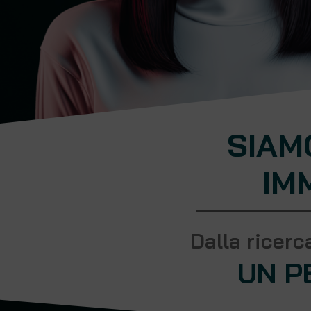
SIAM
IM
Dalla ricerc
UN P