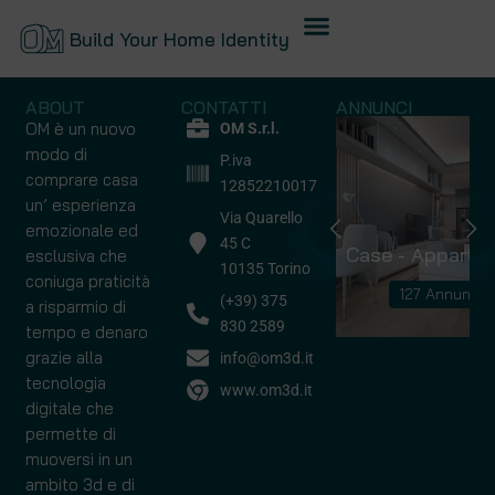
Build Your Home Identity
ABOUT
CONTATTI
ANNUNCI
OM è un nuovo
OM S.r.l.
modo di
P.iva
comprare casa
12852210017
un’ esperienza
Via Quarello
emozionale ed
45 C
Capannoni
Case - Apparta
esclusiva che
10135 Torino
coniuga praticità
10 Annunci
127 Annunci
(+39) 375
a risparmio di
830 2589
tempo e denaro
grazie alla
info@om3d.it
tecnologia
www.om3d.it
digitale che
permette di
muoversi in un
ambito 3d e di