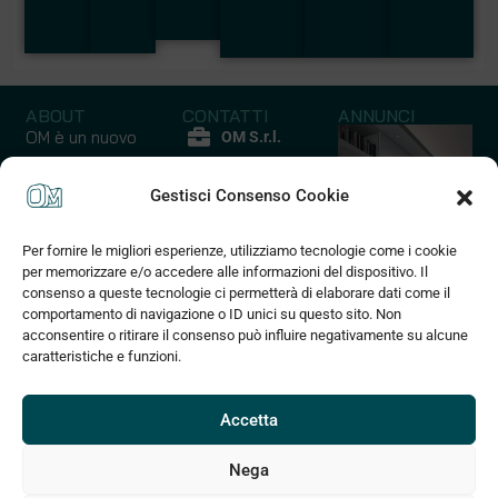
ABOUT
CONTATTI
ANNUNCI
OM è un nuovo
OM S.r.l.
modo di
P.iva
comprare casa
Gestisci Consenso Cookie
12852210017
un’ esperienza
Via Quarello
emozionale ed
Per fornire le migliori esperienze, utilizziamo tecnologie come i cookie
45 C
Capannoni
Case - Apparta
esclusiva che
per memorizzare e/o accedere alle informazioni del dispositivo. Il
10135 Torino
coniuga praticità
consenso a queste tecnologie ci permetterà di elaborare dati come il
10 Annunci
127 Annunci
(+39) 375
a risparmio di
comportamento di navigazione o ID unici su questo sito. Non
830 2589
acconsentire o ritirare il consenso può influire negativamente su alcune
tempo e denaro
caratteristiche e funzioni.
grazie alla
info@om3d.it
tecnologia
www.om3d.it
digitale che
Accetta
permette di
muoversi in un
Nega
ambito 3d e di