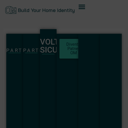
Build Your Home Identity
VOLTURA
Diventa
SICURA
Patner
PARTNER
PARTNER
OM