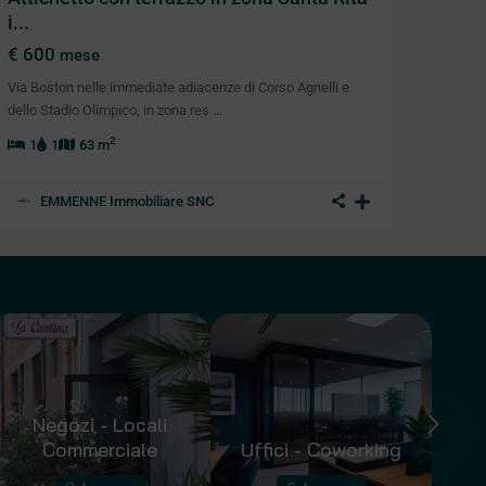
i...
€ 600
mese
Via Boston nelle immediate adiacenze di Corso Agnelli e
dello Stadio Olimpico, in zona res
…
2
1
1
63 m
EMMENNE Immobiliare SNC
Negozi - Locali
Commerciale
Uffici - Coworking