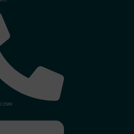
45 C
o
30 2589