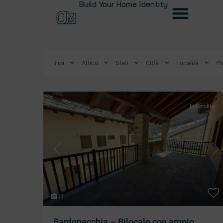
Build Your Home Identity
Tipi
Attico
Stati
Città
Località
Pr
In Vendita
Previous
Ne
11
Bardonecchia – Bilocale con ampio