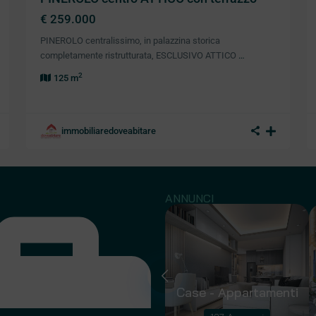
€ 259.000
PINEROLO centralissimo, in palazzina storica
completamente ristrutturata, ESCLUSIVO ATTICO
…
2
125 m
immobiliaredoveabitare
ANNUNCI
Capannoni
Case - Appartamenti