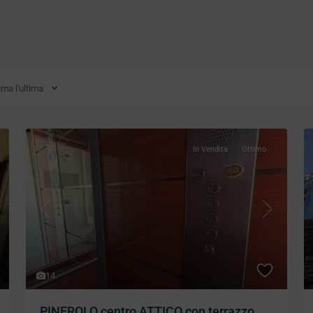
ima l'ultima
In Vendita
Ottimo
xt
Previous
Next
14
PINEROLO centro ATTICO con terrazzo