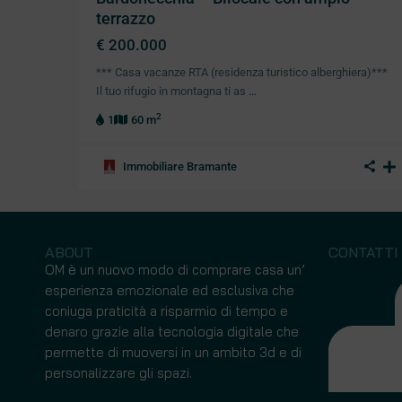
terrazzo
€ 200.000
*** Casa vacanze RTA (residenza turistico alberghiera)***
Il tuo rifugio in montagna ti as
…
2
1
60 m
Immobiliare Bramante
ABOUT
CONTATTI
OM è un nuovo modo di comprare casa un’
esperienza emozionale ed esclusiva che
coniuga praticità a risparmio di tempo e
denaro grazie alla tecnologia digitale che
permette di muoversi in un ambito 3d e di
Uffici - Coworking
Villa
personalizzare gli spazi.