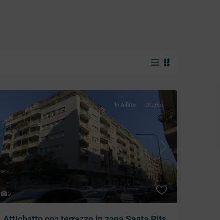
In Affitto
Ottimo
Previous
Next
5
Attichetto con terrazzo in zona Santa Rita