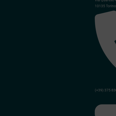
Via Quarello 
10135 Torin
(+39) 375 8