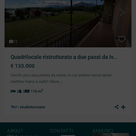
Previous
Next
12
Quadrilocale ristrutturato a due passi da Iv...
€ 133.000
Cerchi una casa pronta da vivere, in cui entrare senza dover
mettere mano a nulla? Allora
…
2
2
2
110 m
studiotorreano
ABOUT
CONTATTI
ANNUNCI