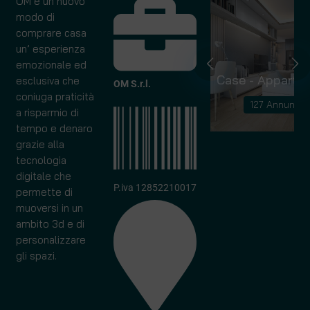
OM è un nuovo
modo di
comprare casa
un’ esperienza
emozionale ed
Capannoni
Case - Apparta
esclusiva che
OM S.r.l.
coniuga praticità
10 Annunci
127 Annunci
a risparmio di
tempo e denaro
grazie alla
tecnologia
digitale che
P.iva 12852210017
permette di
muoversi in un
ambito 3d e di
personalizzare
gli spazi.