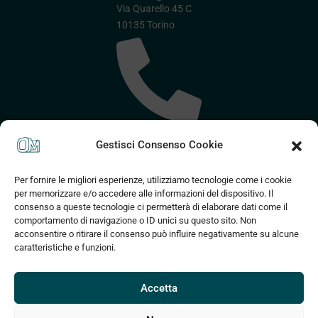
Via Quarello 45 C
10135 Torino
(+39) 375 830
Gestisci Consenso Cookie
2589
Per fornire le migliori esperienze, utilizziamo tecnologie come i cookie
per memorizzare e/o accedere alle informazioni del dispositivo. Il
consenso a queste tecnologie ci permetterà di elaborare dati come il
comportamento di navigazione o ID unici su questo sito. Non
acconsentire o ritirare il consenso può influire negativamente su alcune
caratteristiche e funzioni.
info@om3d.it
Accetta