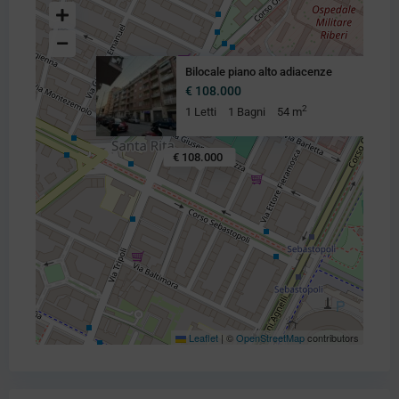
Bilocale piano alto adiacenze
€ 108.000
2
1 Letti
1 Bagni
54 m
€ 108.000
Leaflet
|
©
OpenStreetMap
contributors