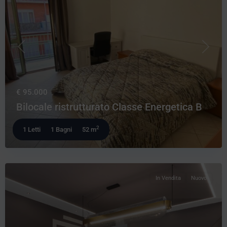
Precedente
Prossi
€ 95.000
Bilocale ristrutturato Classe Energetica B
2
1 Letti
1 Bagni
52 m
In Vendita
Nuovo