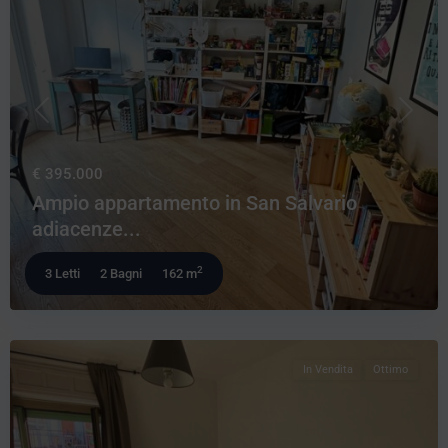
Precedente
Prossi
€ 395.000
Ampio appartamento in San Salvario
adiacenze...
2
3 Letti
2 Bagni
162 m
In Vendita
Ottimo