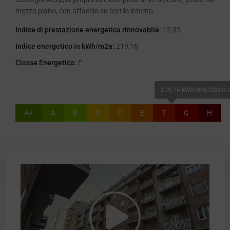
mezzo piano, con affaccio su cortile interno.
Indice di prestazione energetica rinnovabile:
12,95
Indice energetico in kWh/m2a:
219,16
Classe Energetica:
F
219,16 kWh/m²a Classe e
A+
A
B
C
D
E
F
G
H