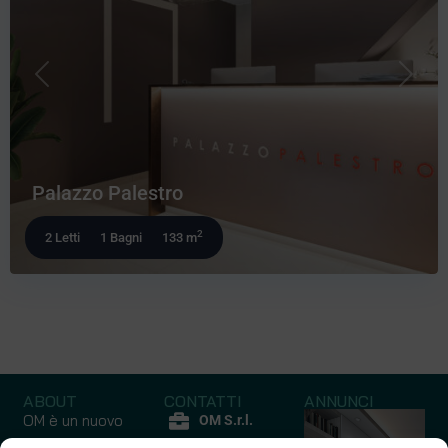
Precedente
Prossi
Palazzo Palestro
2
2 Letti
1 Bagni
133 m
ABOUT
CONTATTI
ANNUNCI
OM è un nuovo
OM S.r.l.
modo di