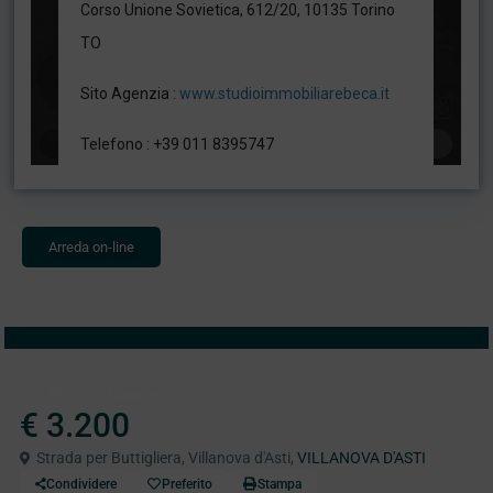
Arreda on-line
In Affitto
Capannoni
€ 3.200
Strada per Buttigliera, Villanova d'Asti,
VILLANOVA D'ASTI
Condividere
Preferito
Stampa