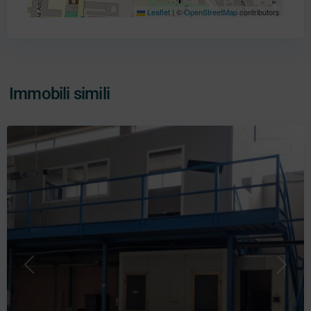
Leaflet
|
©
OpenStreetMap
contributors
Immobili simili
In Affitto
Precedente
Prossi