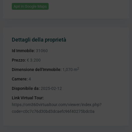
Apri in Google Maps
Dettagli della proprietà
Id Immobile:
31060
Prezzo:
€ 3.200
2
Dimensione dell'Immobile:
1,070 m
Camere:
4
Disponibile da:
2025-02-12
Link Virtual Tour:
https://om360virtualtour.com/viewer/index.php?
code=c0c7c76d30bd3dcaefc96f40275bdc0a