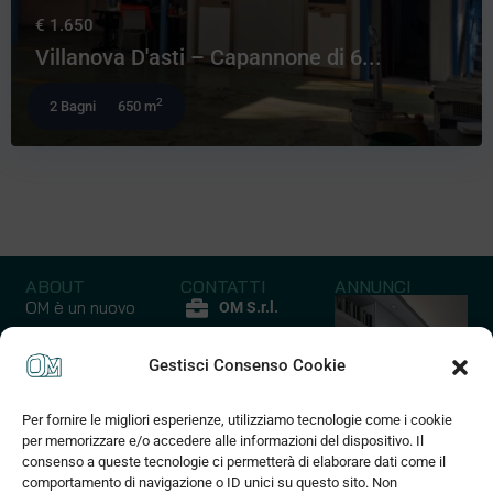
€ 1.650
Villanova D'asti – Capannone di 6...
2
2 Bagni
650 m
ABOUT
CONTATTI
ANNUNCI
OM è un nuovo
OM S.r.l.
modo di
P.iva
comprare casa
Gestisci Consenso Cookie
12852210017
un’ esperienza
Via Quarello
emozionale ed
Per fornire le migliori esperienze, utilizziamo tecnologie come i cookie
45 C
Capannoni
Case - Apparta
esclusiva che
per memorizzare e/o accedere alle informazioni del dispositivo. Il
10135 Torino
coniuga praticità
consenso a queste tecnologie ci permetterà di elaborare dati come il
10 Annunci
127 Annunci
(+39) 375
comportamento di navigazione o ID unici su questo sito. Non
a risparmio di