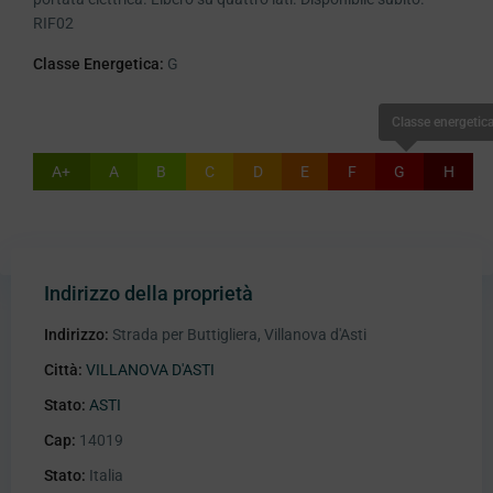
RIF02
Classe Energetica:
G
Classe energetic
A+
A
B
C
D
E
F
G
H
Indirizzo della proprietà
Indirizzo:
Strada per Buttigliera, Villanova d'Asti
Città:
VILLANOVA D'ASTI
Stato:
ASTI
Cap:
14019
Stato:
Italia