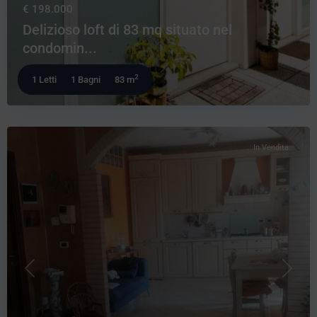
€ 198.000
Delizioso loft di 83 mq situato nel
condomin...
2
1 Letti
1 Bagni
83 m
In Vendita
Precedente
Prossi