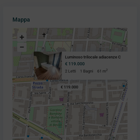
Mappa
Luminoso trilocale adiacenze C
€ 119.000
2
2 Letti
1 Bagni
61 m
€ 119.000