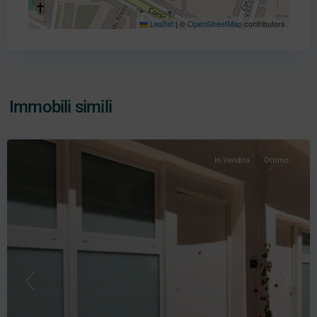
Leaflet
|
©
OpenStreetMap
contributors
Immobili simili
In Vendita
Ottimo
Precedente
Prossi