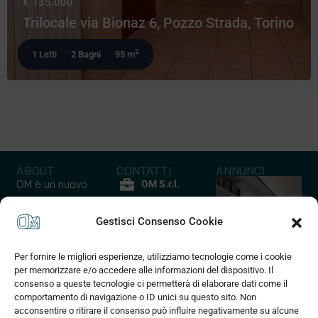
€ 135.000
Trilocale via Bionaz 6, Pozzo Strada, Torino
2
1 Letti
2 Bagni
95 m
ABOUT
CONTATTI
ANNUNCI
OM è un nuovo
OM S.r.l.
modo di
P.iva
comprare casa
Gestisci Consenso Cookie
12852210017
un’ esperienza
Via Quarello
emozionale ed
Per fornire le migliori esperienze, utilizziamo tecnologie come i cookie
45 C
Capannoni
Case - Apparta
esclusiva che
per memorizzare e/o accedere alle informazioni del dispositivo. Il
10135 Torino
coniuga praticità
consenso a queste tecnologie ci permetterà di elaborare dati come il
10 Annunci
127 Annunci
(+39) 375
comportamento di navigazione o ID unici su questo sito. Non
a risparmio di
acconsentire o ritirare il consenso può influire negativamente su alcune
830 2589
tempo e denaro