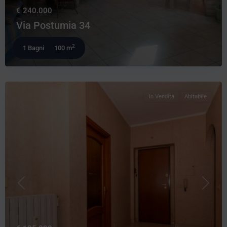
€ 240.000
Via Postumia 34
2
1 Bagni
100 m
In Vendita
Abitabile
Precedente
Prossi