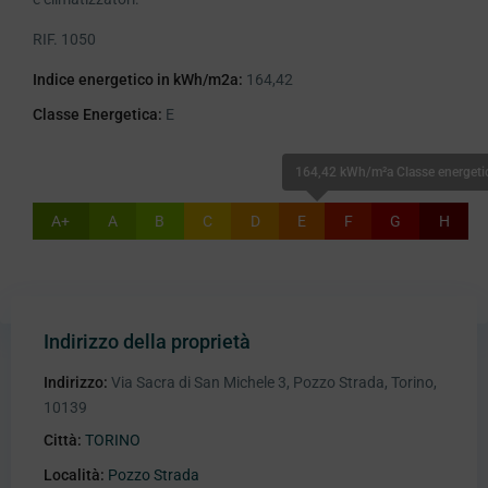
RIF. 1050
Indice energetico in kWh/m2a:
164,42
Classe Energetica:
E
164,42 kWh/m²a Classe energeti
A+
A
B
C
D
E
F
G
H
Indirizzo della proprietà
Indirizzo:
Via Sacra di San Michele 3, Pozzo Strada, Torino,
10139
Città:
TORINO
Località:
Pozzo Strada