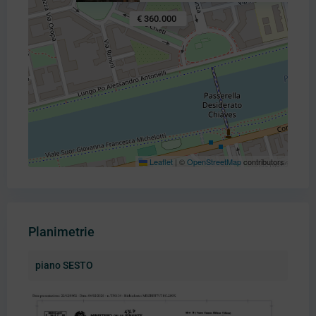
€ 360.000
Leaflet
|
©
OpenStreetMap
contributors
Planimetrie
piano SESTO