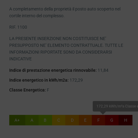
A completamento della proprietà il posto auto scoperto nel
cortile interno del complesso.
RIF. 1100
LA PRESENTE INSERZIONE NON COSTITUISCE NE’
PRESUPPOSTO NE’ ELEMENTO CONTRATTUALE. TUTTE LE
INFORMAZIONI RIPORTATE SONO DA CONSIDERARSI
INDICATIVE
Indice di prestazione energetica rinnovabile:
11,84
Indice energetico in kWh/m2a:
172,29
Classe Energetica:
F
172,29 kWh/m²a Classe e
A+
A
B
C
D
E
F
G
H