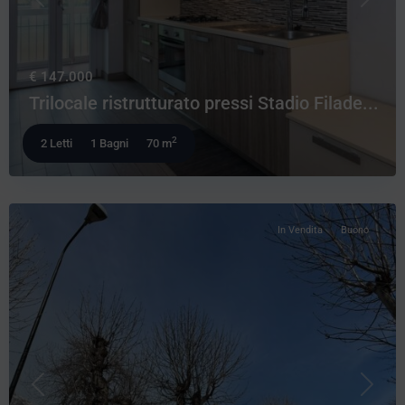
Precedente
Prossi
€ 147.000
Trilocale ristrutturato pressi Stadio Filade...
2
2 Letti
1 Bagni
70 m
In Vendita
Buono
Precedente
Prossi