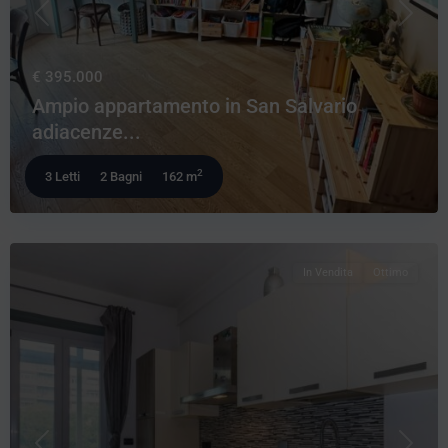
Precedente
Prossi
€ 395.000
Ampio appartamento in San Salvario
adiacenze...
2
3 Letti
2 Bagni
162 m
In Vendita
Ottimo