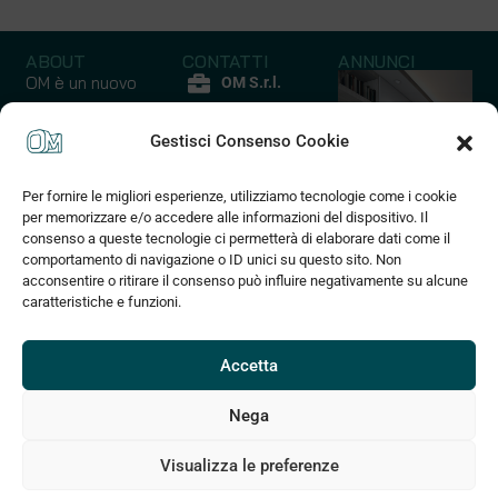
ABOUT
CONTATTI
ANNUNCI
OM è un nuovo
OM S.r.l.
modo di
P.iva
comprare casa
Gestisci Consenso Cookie
12852210017
un’ esperienza
Via Quarello
emozionale ed
Per fornire le migliori esperienze, utilizziamo tecnologie come i cookie
45 C
Capannoni
Case - Apparta
esclusiva che
per memorizzare e/o accedere alle informazioni del dispositivo. Il
10135 Torino
coniuga praticità
consenso a queste tecnologie ci permetterà di elaborare dati come il
10 Annunci
127 Annunci
(+39) 375
comportamento di navigazione o ID unici su questo sito. Non
a risparmio di
acconsentire o ritirare il consenso può influire negativamente su alcune
830 2589
tempo e denaro
caratteristiche e funzioni.
grazie alla
info@om3d.it
tecnologia
www.om3d.it
digitale che
Accetta
permette di
muoversi in un
Nega
ambito 3d e di
Visualizza le preferenze
personalizzare
gli spazi.