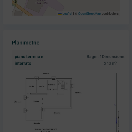
Leaflet
|
©
OpenStreetMap
contributors
Planimetrie
piano terreno e
Bagni:
1
Dimensione:
2
interrato
240 m