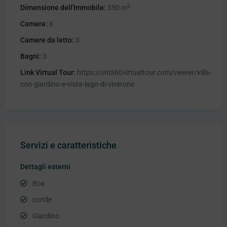
2
Dimensione dell'Immobile:
350 m
Camere:
6
Camere da letto:
3
Bagni:
3
Link Virtual Tour:
https://om360virtualtour.com/viewer/villa-
con-giardino-e-vista-lago-di-viverone
Servizi e caratteristiche
Dettagli esterni
Box
cortile
Giardino