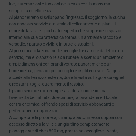
luci, automazioni e funzioni della casa con la massima
semplicità ed efficienza.
Al piano terreno si sviluppano l’ingresso, il soggiorno, la cucina
con annesso servizio e la scala di collegamento ai piani. Il
cuore della villa è il porticato coperto che si apre nello spazio
interno alla sua caratteristica forma, un ambiente raccolto e
versatile, riparato e vivibile in tutte le stagioni.
Al primo piano la zona notte accoglie tre camere da letto e un
servizio, ma è lo spazio relax a rubare la scena: un ambiente di
ampie dimensioni con grandi vetrate panoramiche e un
bancone bar, pensato per accogliere ospiti con stile. Da qui si
accede alla terrazza esterna, dove la vista sul lago e sui vigneti
circostanti toglie letteralmente il respiro.
Il piano seminterrato completa la dotazione con una
tavernetta ben rifinita, due cantine, la lavanderia e il locale
centrale termica, offrendo spazi di servizio abbondanti e
perfettamente organizzati.
A completare la proprietà, un’ampia autorimessa doppia con
accesso diretto alla villa e un giardino completamente
pianeggiante di circa 800 mq, pronto ad accogliere il verde, il