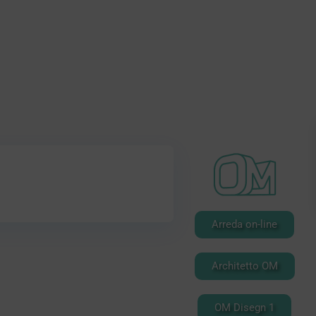
ndividere
Preferito
Stampa
Arreda on-line
Architetto OM
OM Disegn 1