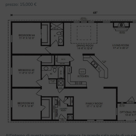
prezzo: 15,000 €
All'interno di questa incantevole dimora, la grande sala gode di un cam