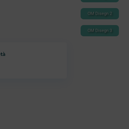
OM Disegn 2
OM Disegn 3
età