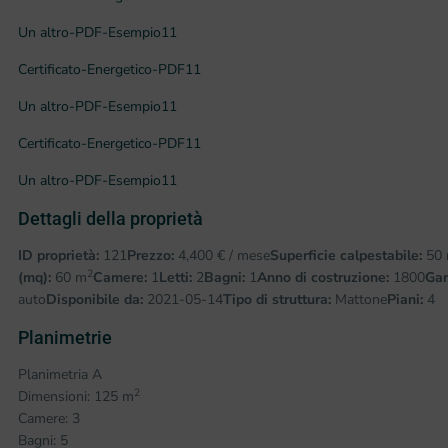
Un altro-PDF-Esempio11
Certificato-Energetico-PDF11
Un altro-PDF-Esempio11
Certificato-Energetico-PDF11
Un altro-PDF-Esempio11
Dettagli della proprietà
ID proprietà:
121
Prezzo:
4,400 € / mese
Superficie calpestabile:
50
2
(mq):
60 m
Camere:
1
Letti:
2
Bagni:
1
Anno di costruzione:
1800
Gar
auto
Disponibile da:
2021-05-14
Tipo di struttura:
Mattone
Piani:
4
Planimetrie
Planimetria A
2
Dimensioni: 125 m
Camere: 3
Bagni: 5