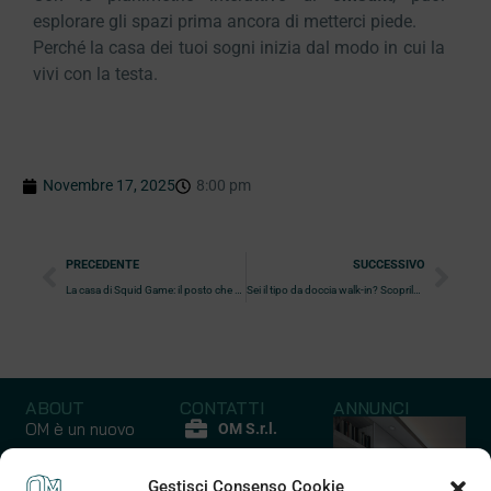
esplorare gli spazi prima ancora di metterci piede.
Perché la casa dei tuoi sogni inizia dal modo in cui la
vivi con la testa.
Novembre 17, 2025
8:00 pm
PRECEDENTE
SUCCESSIVO
La casa di Squid Game: il posto che ti mette i brividi (e non sai perché)
Sei il tipo da doccia walk-in? Scoprilo con questa guida psicobagno
ABOUT
CONTATTI
ANNUNCI
OM è un nuovo
OM S.r.l.
modo di
P.iva
comprare casa
Gestisci Consenso Cookie
12852210017