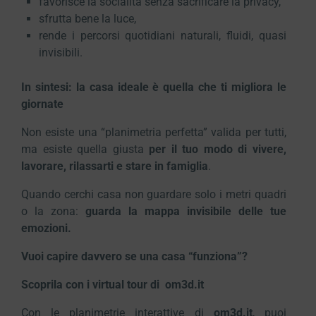
favorisce la socialità senza sacrificare la privacy,
sfrutta bene la luce,
rende i percorsi quotidiani naturali, fluidi, quasi
invisibili.
In sintesi: la casa ideale è quella che ti migliora le
giornate
Non esiste una “planimetria perfetta” valida per tutti,
ma esiste quella giusta
per il tuo modo di vivere,
lavorare, rilassarti e stare in famiglia
.
Quando cerchi casa non guardare solo i metri quadri
o la zona:
guarda la mappa invisibile delle tue
emozioni.
Vuoi capire davvero se una casa “funziona”?
Scoprila con i virtual tour di om3d.it
Con le planimetrie interattive di
om3d.it
, puoi