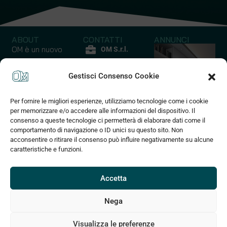
ABOUT
CONTATTI
ANNUNCI
OM è un nuovo
OM S.r.l.
modo di
P.iva
comprare casa
Gestisci Consenso Cookie
12852210017
un’ esperienza
Via Quarello
emozionale ed
Per fornire le migliori esperienze, utilizziamo tecnologie come i cookie
45 C
Capannoni
Case - Apparta
esclusiva che
per memorizzare e/o accedere alle informazioni del dispositivo. Il
10135 Torino
coniuga praticità
consenso a queste tecnologie ci permetterà di elaborare dati come il
10 Annunci
127 Annunci
(+39) 375
comportamento di navigazione o ID unici su questo sito. Non
a risparmio di
acconsentire o ritirare il consenso può influire negativamente su alcune
830 2589
tempo e denaro
caratteristiche e funzioni.
grazie alla
info@om3d.it
tecnologia
www.om3d.it
digitale che
Accetta
permette di
muoversi in un
Nega
ambito 3d e di
Visualizza le preferenze
personalizzare