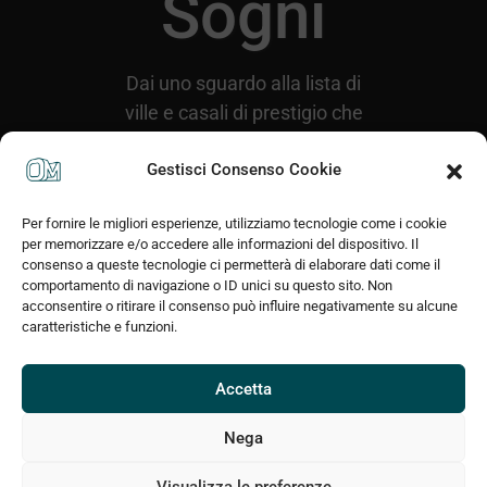
Sogni
Dai uno sguardo alla lista di
ville e casali di prestigio che
risultano disponibili alla
Gestisci Consenso Cookie
vendita presso i nostri
archivi.
Per fornire le migliori esperienze, utilizziamo tecnologie come i cookie
per memorizzare e/o accedere alle informazioni del dispositivo. Il
consenso a queste tecnologie ci permetterà di elaborare dati come il
comportamento di navigazione o ID unici su questo sito. Non
acconsentire o ritirare il consenso può influire negativamente su alcune
caratteristiche e funzioni.
Accetta
Nega
Visualizza le preferenze