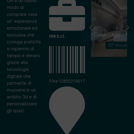
OM è un nuovo
modo di
comprare casa
un’ esperienza
emozionale ed
Capannoni
Case - Apparta
esclusiva che
OM S.r.l.
coniuga praticità
10 Annunci
127 Annunci
a risparmio di
tempo e denaro
grazie alla
tecnologia
digitale che
P.iva 12852210017
permette di
muoversi in un
ambito 3d e di
personalizzare
gli spazi.