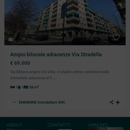
Previous
Next
7
Ampio bilocale adiacenze Via Stradella
€ 69.000
Via Bibiana angolo Via Villar, in stabile ottime condizioni nelle
immediate adiacenze di V
…
2
1
1
58 m
EMMENNE Immobiliare SNC
ABOUT
CONTATTI
ANNUNCI