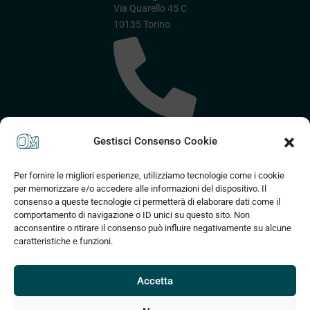
Via Quarello 45 C
10135 Torino
(+39) 375 830
Gestisci Consenso Cookie
2589
Per fornire le migliori esperienze, utilizziamo tecnologie come i cookie
per memorizzare e/o accedere alle informazioni del dispositivo. Il
consenso a queste tecnologie ci permetterà di elaborare dati come il
comportamento di navigazione o ID unici su questo sito. Non
acconsentire o ritirare il consenso può influire negativamente su alcune
caratteristiche e funzioni.
info@om3d.it
Accetta