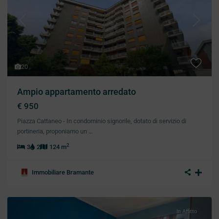
Previous
Next
20
Ampio appartamento arredato
€ 950
Piazza Cattaneo - In condominio signorile, dotato di servizio di
portineria, proponiamo un
…
2
3
2
124 m
Immobiliare Bramante
In Affitto