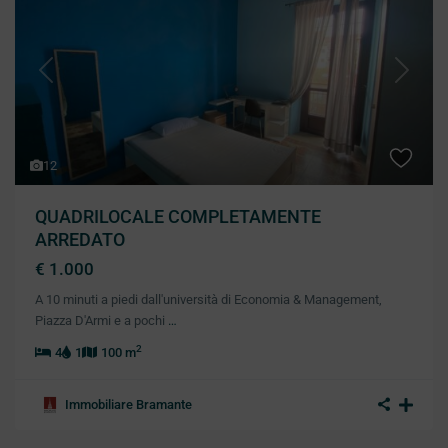
Previous
Next
12
QUADRILOCALE COMPLETAMENTE
ARREDATO
€ 1.000
A 10 minuti a piedi dall'università di Economia & Management,
Piazza D'Armi e a pochi
…
2
4
1
100 m
Immobiliare Bramante