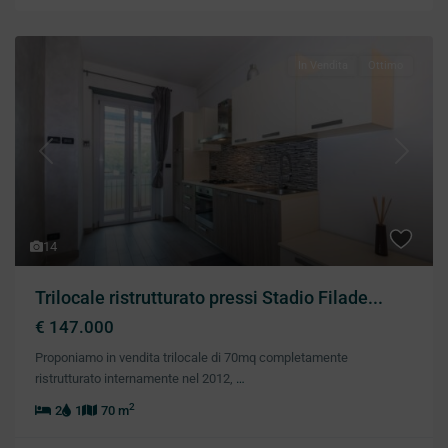
In Vendita
Ottimo
Previous
Next
14
Trilocale ristrutturato pressi Stadio Filade...
€ 147.000
Proponiamo in vendita trilocale di 70mq completamente
ristrutturato internamente nel 2012,
…
2
2
1
70 m