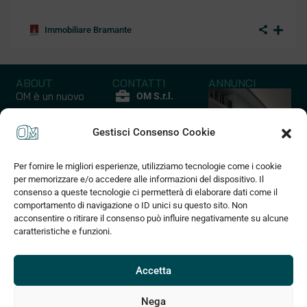
Immobiliare Bramante
ABOUT
CONTATTI
ANNUNCI
OM è un nuovo
OM S.r.l.
modo di
P.iva
comprare casa
Gestisci Consenso Cookie
12852210017
un’ esperienza
Via Quarello
emozionale ed
Per fornire le migliori esperienze, utilizziamo tecnologie come i cookie
45 C
Capannoni
Case - Apparta
esclusiva che
per memorizzare e/o accedere alle informazioni del dispositivo. Il
10135 Torino
coniuga praticità
consenso a queste tecnologie ci permetterà di elaborare dati come il
10 Annunci
127 Annunci
(+39) 375
a risparmio di
comportamento di navigazione o ID unici su questo sito. Non
830 2589
acconsentire o ritirare il consenso può influire negativamente su alcune
tempo e denaro
caratteristiche e funzioni.
grazie alla
info@om3d.it
tecnologia
www.om3d.it
digitale che
Accetta
permette di
muoversi in un
Nega