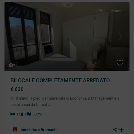
In Affitto
Buono
Previous
Next
8
BILOCALE COMPLETAMENTE ARREDATO
€ 630
A 10 minuti a piedi dall'università di Economia & Management e a
pochi passi da fermat
…
2
11
1
50 m
Immobiliare Bramante