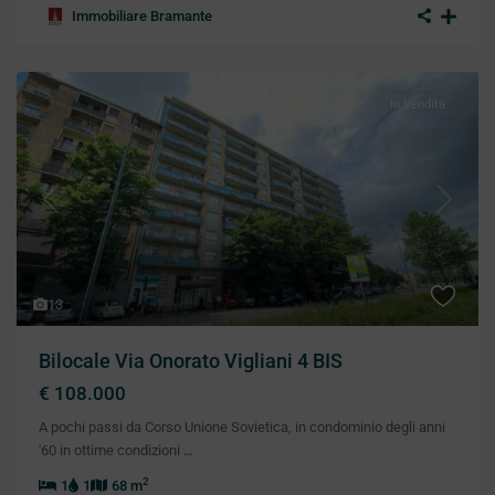
Immobiliare Bramante
In Vendita
Previous
Next
13
Bilocale Via Onorato Vigliani 4 BIS
€ 108.000
A pochi passi da Corso Unione Sovietica, in condominio degli anni
'60 in ottime condizioni
…
2
1
1
68 m