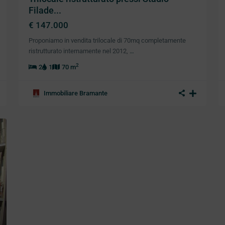
Filade...
€ 147.000
Proponiamo in vendita trilocale di 70mq completamente
ristrutturato internamente nel 2012,
…
2
2
1
70 m
Immobiliare Bramante
xt