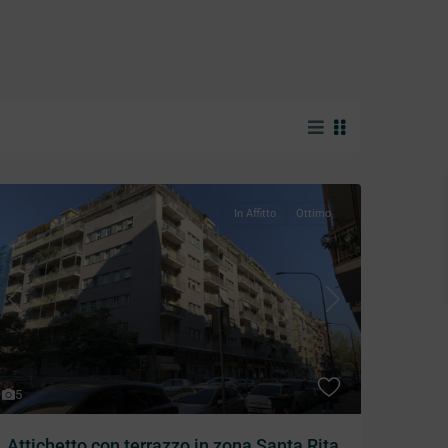
In Affitto
Ottimo
Previous
Next
5
Attichetto con terrazzo in zona Santa Rita