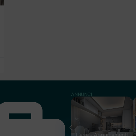
ANNUNCI
Capannoni
Case - Appartamenti