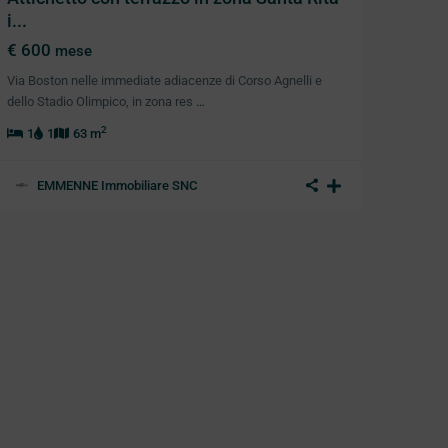
i...
€ 600
mese
Via Boston nelle immediate adiacenze di Corso Agnelli e
dello Stadio Olimpico, in zona res
…
2
1
1
63 m
EMMENNE Immobiliare SNC