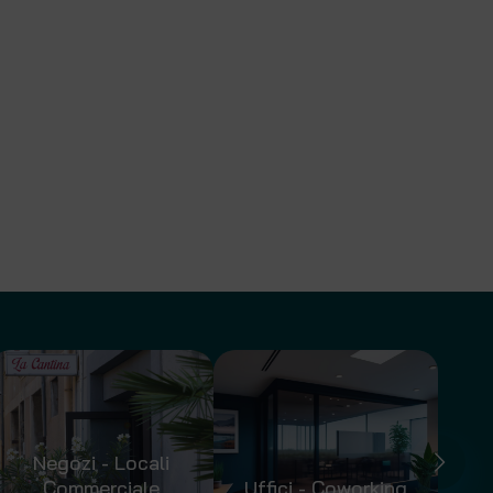
Negozi - Locali
Commerciale
Uffici - Coworking