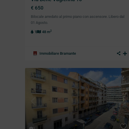
€ 650
Bilocale arredato al primo piano con ascensore. Libero dal
01 Agosto.
2
1
48 m
Immobiliare Bramante
In Vendita
Previous
Ne
1