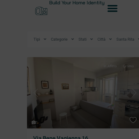
Build Your Home Identity
Tipi
Categorie
Stati
Città
Santa Rita
In Affitto
Ottimo
Previous
Ne
1
Via Bene Vagienna 16