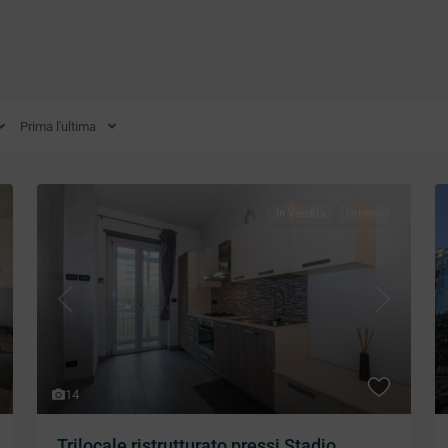
Prima l'ultima
In Vendita
Ottimo
xt
Previous
Next
14
Trilocale ristrutturato pressi Stadio