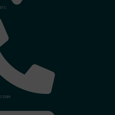
45 C
o
30 2589