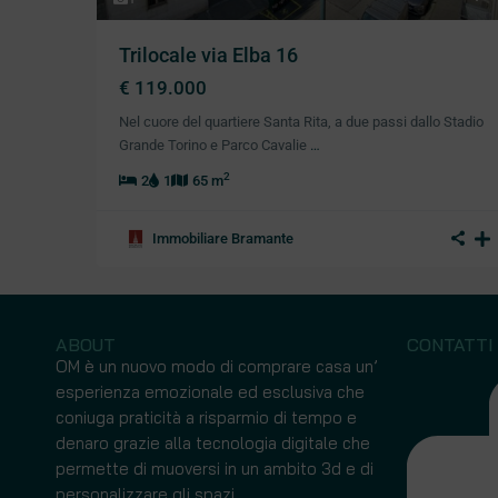
Trilocale via Elba 16
€ 119.000
Nel cuore del quartiere Santa Rita, a due passi dallo Stadio
Grande Torino e Parco Cavalie
…
2
2
1
65 m
Immobiliare Bramante
ABOUT
CONTATTI
OM è un nuovo modo di comprare casa un’
esperienza emozionale ed esclusiva che
coniuga praticità a risparmio di tempo e
denaro grazie alla tecnologia digitale che
permette di muoversi in un ambito 3d e di
Uffici - Coworking
Villa
personalizzare gli spazi.