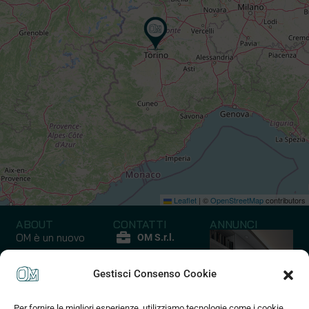
Leaflet
|
©
OpenStreetMap
contributors
ABOUT
CONTATTI
ANNUNCI
OM è un nuovo
OM S.r.l.
modo di
P.iva
comprare casa
Gestisci Consenso Cookie
12852210017
un’ esperienza
Via Quarello
emozionale ed
Per fornire le migliori esperienze, utilizziamo tecnologie come i cookie
45 C