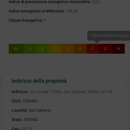
Indice di prestazione energetica rinnovabile:
0,00
Indice energetico in kWh/m2a:
136,06
Classe Energetica:
F
136,06 kWh/m²a Classe e
A+
A
B
C
D
E
F
G
H
Indirizzo della proprietà
Indirizzo:
Via Ormea 110Bis, San Salvario, Torino, 10126
Città:
TORINO
Località:
San Salvario
Stato:
TORINO
Cap:
10126