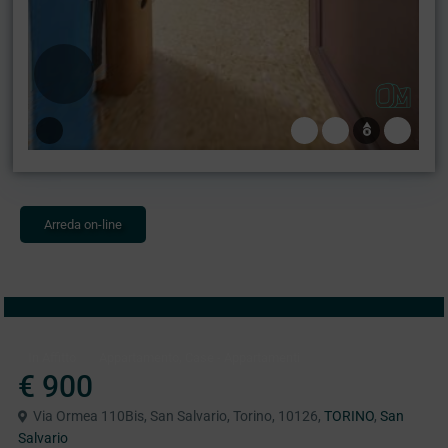
Arreda on-line
,
In Affitto
Appartamento
Case - Appartamenti
€ 900
Via Ormea 110Bis, San Salvario, Torino, 10126,
TORINO
,
San
Salvario