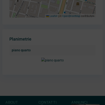
Leaflet
|
©
OpenStreetMap
contributors
Planimetrie
piano quarto
ABOUT
CONTATTI
ANNUNCI