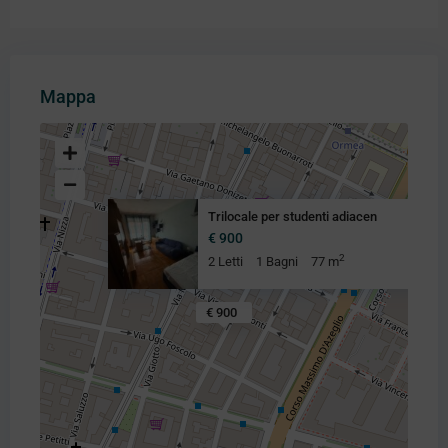
Mappa
Trilocale per studenti adiacen
€ 900
2
2 Letti
1 Bagni
77 m
€ 900