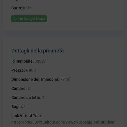
Stato:
Italia
Apri in Google Maps
Dettagli della proprietà
Id Immobile:
33327
Prezzo:
€ 900
2
Dimensione dell'Immobile:
77 m
Camere:
3
Camere da letto:
2
Bagni:
1
Link Virtual Tour:
https://om360virtualtour.com/viewer/bilocale_per_studenti_