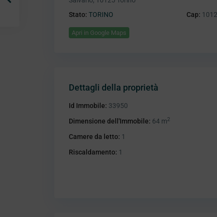
Salvario, 10125 Torino
Stato:
TORINO
Cap:
101
Apri in Google Maps
Dettagli della proprietà
Id Immobile:
33950
2
Dimensione dell'Immobile:
64 m
Camere da letto:
1
Riscaldamento:
1