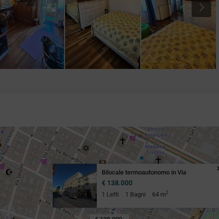
Next
Bilocale termoautonomo in Via
€ 138.000
2
1 Letti
1 Bagni
64 m