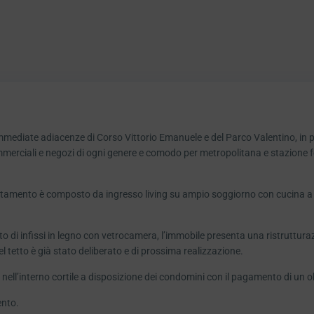
mediate adiacenze di Corso Vittorio Emanuele e del Parco Valentino, in po
mmerciali e negozi di ogni genere e comodo per metropolitana e stazione 
rtamento è composto da ingresso living su ampio soggiorno con cucina a 
i infissi in legno con vetrocamera, l’immobile presenta una ristrutturaz
del tetto è già stato deliberato e di prossima realizzazione.
to nell’interno cortile a disposizione dei condomini con il pagamento di un 
ento.