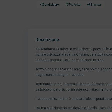
Condividere
Preferito
Stampa
Descrizione
Via Madama Cristina, in palazzina d’epoca nelle im
rionale di Piazza Madama Cristina, da attività co
termoautonomo in ottime condizioni interne.
Terzo piano senza ascensore, circa 65 mq, l’appa
bagno con antibagno e cantina.
Termoautonomo, interamente parquettato e dotato d
ballatoio privato su cortile interno; il rifacimento 
Il condominio, inoltre, è dotato di alcuni posti au
Ottima soluzione sia residenziale che da investim