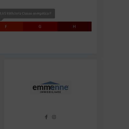
,65 kWh/m²a Classe energetica F
F
G
H