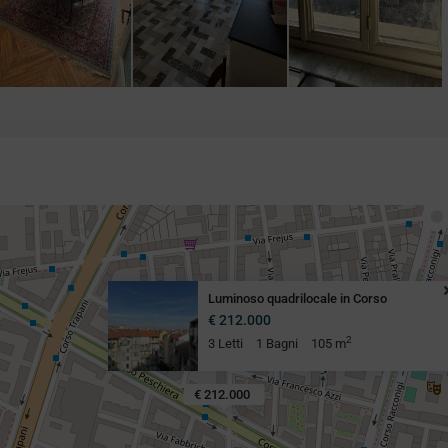
Luminoso quadrilocale in Corso
€ 212.000
2
3 Letti
1 Bagni
105 m
€ 212.000