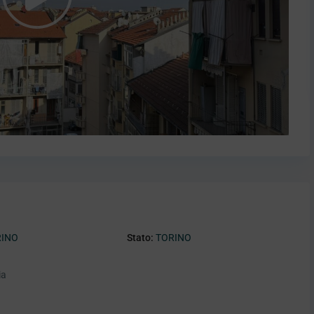
RINO
Stato:
TORINO
ia