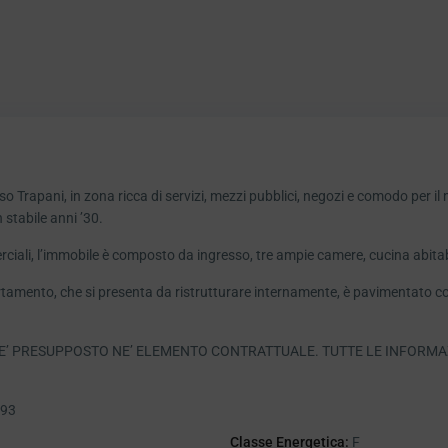
 Trapani, in zona ricca di servizi, mezzi pubblici, negozi e comodo per il
 stabile anni ’30.
li, l’immobile è composto da ingresso, tre ampie camere, cucina abitabile
amento, che si presenta da ristrutturare internamente, è pavimentato con
E’ PRESUPPOSTO NE’ ELEMENTO CONTRATTUALE. TUTTE LE INFORMA
,93
Classe Energetica:
F