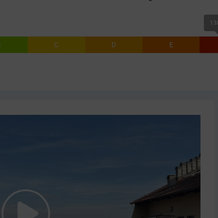
138
B
C
D
E