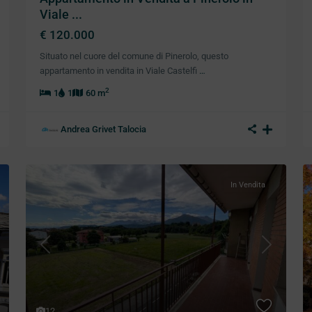
Viale ...
€ 120.000
Situato nel cuore del comune di Pinerolo, questo
appartamento in vendita in Viale Castelfi
…
2
1
1
60 m
Andrea Grivet Talocia
In Vendita
xt
Previous
Next
12