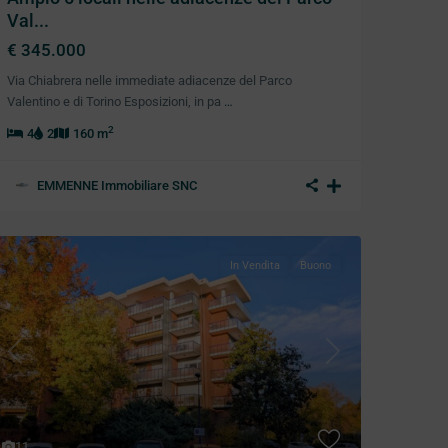
Val...
€ 345.000
Via Chiabrera nelle immediate adiacenze del Parco
Valentino e di Torino Esposizioni, in pa
…
2
4
2
160 m
EMMENNE Immobiliare SNC
In Vendita
Buono
Previous
Next
11