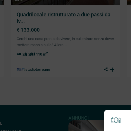
Quadrilocale ristrutturato a due passi da
Iv...
€ 133.000
Cerchi una casa pronta da vivere, in cui entrare senza dover
mettere mano a nulla? Allora
…
2
2
2
110 m
studiotorreano
ANNUNCI
l.