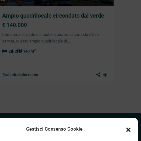
Ampio quadrilocale circondato dal verde
€ 140.000
Immerso nel verde e situato in una zona comoda e ben
servita, questo ampio quadrilocale di
…
2
2
2
140 m
studiotorreano
Gestisci Consenso Cookie