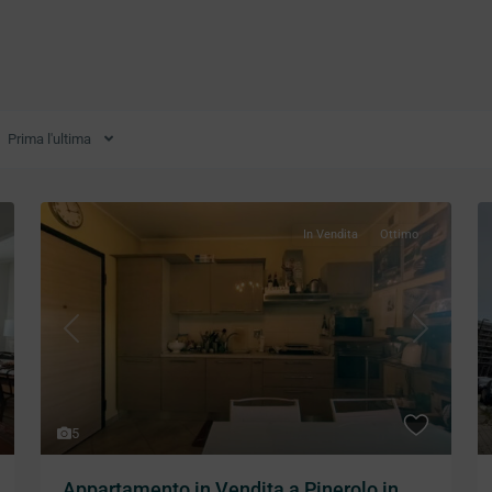
Prima l'ultima
In Vendita
Ottimo
xt
Previous
Next
5
Appartamento in Vendita a Pinerolo in