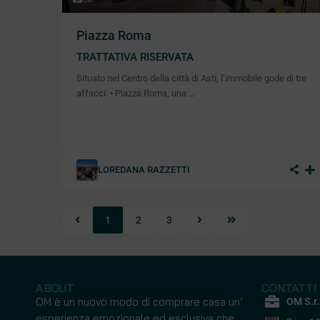
Piazza Roma
TRATTATIVA RISERVATA
Situato nel Centro della città di Asti, l’immobile gode di tre
affacci: • Piazza Roma, una
…
LOREDANA RAZZETTI
1
2
3
ABOUT
CONTATTI
OM è un nuovo modo di comprare casa un’
OM S.r.
esperienza emozionale ed esclusiva che