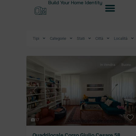
Build Your Home Identity
Tipi
Categorie
Stati
Città
Località
In Vendita
Buono
Previous
Ne
17
Quadrilocale Corso Giulio Cesare 58