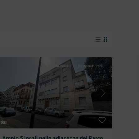
In Vendita
Da Ristrutturare
Previous
Next
3
Ampio 5 locali nelle adiacenze del Parco