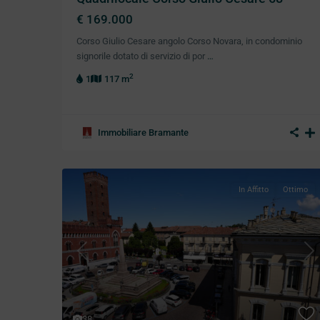
€ 169.000
Corso Giulio Cesare angolo Corso Novara, in condominio
signorile dotato di servizio di por
…
2
1
117 m
Immobiliare Bramante
In Affitto
Ottimo
Previous
Ne
38