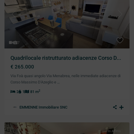
Previous
Next
7
Quadrilocale ristrutturato adiacenze Corso D...
€ 265.000
Via Foà quasi angolo Via Menabrea, nelle immediate adiacenze di
Corso Massimo D'Azeglio e
…
2
2
1
81 m
EMMENNE Immobiliare SNC
In Affitto