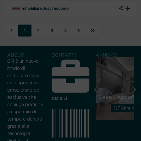
Immobiliare Joey recupero
1
2
3
4
ABOUT
CONTATTI
ANNUNCI
OM è un nuovo
modo di
comprare casa
un’ esperienza
emozionale ed
Capannoni
Case - Apparta
esclusiva che
OM S.r.l.
coniuga praticità
10 Annunci
127 Annunci
a risparmio di
tempo e denaro
grazie alla
tecnologia
digitale che