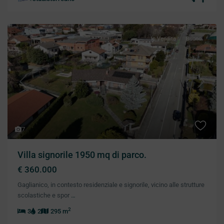
In Vendita
Buono
Previous
Next
7
Villa signorile 1950 mq di parco.
€ 360.000
Gaglianico, in contesto residenziale e signorile, vicino alle strutture
scolastiche e spor
…
2
3
2
295 m