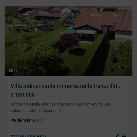
In Vendita
Ottimo
Previous
Next
12
Villa indipendente immersa nella tranquillit...
€ 189.000
In zona tranquilla e ben servita, proponiamo in vendita una
splendida villetta indipendent
…
2
3
1
165 m
studiotorreano