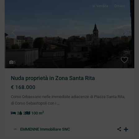
In Vendita
Ottimo
Previous
Next
5
Nuda proprietà in Zona Santa Rita
€ 168.000
Corso Orbassano nelle immediate adiacenze di Piazza Santa Rita,
di Corso Sebastopoli con i
…
2
2
2
100 m
EMMENNE Immobiliare SNC